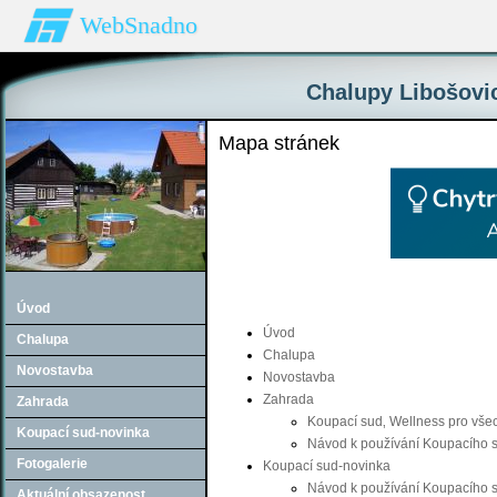
WebSnadno
Chalupy Libošovic
Mapa stránek
Úvod
Úvod
Chalupa
Chalupa
Novostavba
Novostavba
Zahrada
Zahrada
Koupací sud‚ Wellness pro vše
Koupací sud-novinka
Návod k používání Koupacího 
Fotogalerie
Koupací sud-novinka
Návod k používání Koupacího 
Aktuální obsazenost