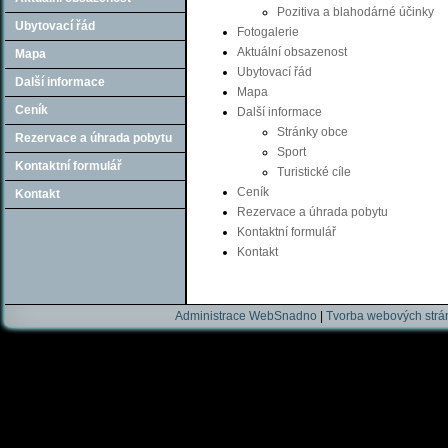
Pozitiva a blahodárné účinky
Ubytovací řád
Fotogalerie
Aktuální obsazenost
Mapa
Ubytovací řád
Další informace
Mapa
Ceník
Další informace
Stránky obce
Rezervace a úhrada pobytu
Sport
Kontaktní formulář
Turistické cíle
Ceník
Kontakt
Rezervace a úhrada pobytu
Kontaktní formulář
Kontakt
Administrace WebSnadno
|
Tvorba webových str