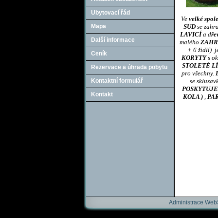
Ubytovací řád
Ve
velké spo
Mapa
SUD
se zahr
LAVICÍ
a d
ře
Další informace
malého
ZAHR
+ 6 židlí) 
Ceník
KORYTY
s ok
STOLETÉ LÍ
Rezervace a úhrada pobytu
pro všechny.
L
Kontaktní formulář
se skluzav
POSKYTUJE
Kontakt
KOLA )
,
PAR
Administrace We