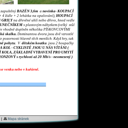
ě zapuštěný
BAZÉN 3,6m
a
novinka
-
KOUPACÍ
+ 4 židle + 2 lehátka na opalování),
HOUPACÍ
i
GRILY
na dřevěné uhlí nebo dřevo, hned vedle
SLUNEČNÍKEM
s plastovým nábytkem (velký stůl
r je vhodně doplněn několika PÍSKOVCOVÝMI
lká skalka.
Dominantou dvora jsou dvě vzrostlé
 pozornosti hlavně těch menších. Když hry, tak
ceně pobytu
. V
dětském koutku
jsou 2 houpačky
A KOL
-
CYKLISTÉ JSOU U NÁS VÍTÁNI (
 KOLA, ZÁKLADNÍ VYBAVENÍ PRO UMYTÍ
NZOVÝ s rychlostí až 20 Mb/s - neomezený )
e venku nebo v kuřárně.
___________________________
|
Mapa stránek