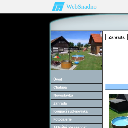
WebSnadno
Zahrada
Úvod
_______
Chalupa
Novostavba
Zahrada
Koupací sud-novinka
Fotogalerie
Aktuální obsazenost