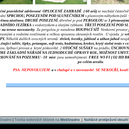
lečné pravidelně udržované OPLOCENÉ ZAHRADĚ
( 60 arů)
se nachází částečn
adní
SPRCHOU,
POSEZENÍM POD SLUNEČNÍKEM
s plastovým nábytkem (stůl 
věnou zástěnou
.
DRUHÉ POSEZENÍ
, dřevěné je pod
PERGOLOU
se
3
přenosným
ADNÍHO JEZÍRKA
s vodotryskem a zlatými rybkami.
TŘETÍ POSEZENÍ POD 
je
na terase novostavby
. Za pergolou je natažena
HOUPACÍ SÍŤ
. Venkovní prosto
rasnými a vodními rostlinami a velkou spoustou okrasných rostlin . U vjezdu je
ve
PY.
Několik dalších ovocných stromů:
třešeň, švestky, jabloně a záhon jahod
neujde
étající talíře, šipky, petanque, soft tenis, badminton, kroket, krytý stolní tenis v 
kou, šplhací provaz a kryté pískoviště. 2
OTOČNÉ SUŠÁKY
na prádlo,
ÚSCHOVN
ME ZÁKLADNÍ NÁŘADÍ NA JEDNODUCHÉ OPRAVY KOL, MOŽNOST UMYTÍ
KOVÁNÍ NA POZEMKU - 10 míst
jsou samozřejmostí.
FREE WI-FI ( O2 HD BRO
po celém areálu
.
PSA NEPOVOLUJEM
a v
chalupě a v novostavbě
SE NEKOUŘÍ, kouří s
_______________________________________________________________________
bSnadno
|
Tvorba webových stránek na
WebSnadno
|
Nahlásit protiprávní obsah!