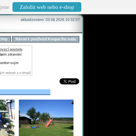
Založit web nebo e-shop
jeme
aktualizováno: 03.08.2026 10:32:57
echny
Návod k používání Koupacího sudu
hovací postele
nájem zdravotní
komfort svým
ých stránek a e-shopů
_________________