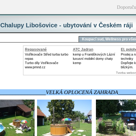
Doporuču
Chalupy Libošovice - ubytování v Českém ráji
Koupací sud‚ Wellness pro vš
Repasované
ATC Jadran
El. polo
Turbodmychadlo
Vstřikovače Střed turba turbo
kemp u Františkových Lázní
Prodej a 
repas
luxusní mobilní domy chaty
techniky
Turbo díly Vstřikovače
kemp
Dopřejte 
www.pmnd.cz
blízkým.
Tvorba webov
________________
VELKÁ OPLOCENÁ ZAHRADA________