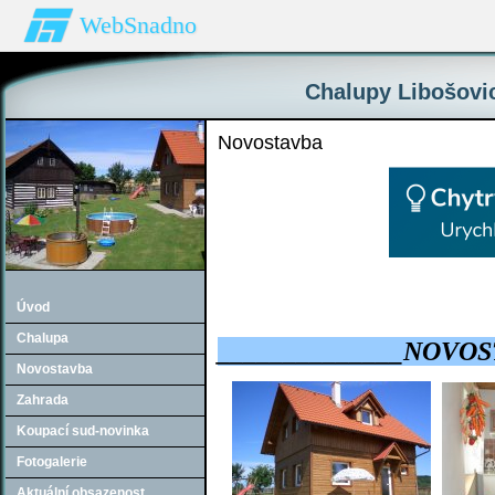
WebSnadno
Chalupy Libošovic
Novostavba
Úvod
Chalupa
______________NOVOS
Novostavba
Zahrada
Koupací sud-novinka
Fotogalerie
Aktuální obsazenost