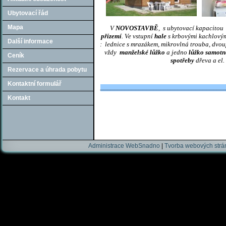
Ubytovací řád
Mapa
V
NOVOSTAVBĚ
, s ubytovací kapacitou
přízemí
. Ve vstupní
hale
s krbovými kachlový
Další informace
: lednice s mrazákem, mikrovlná trouba, dvoupl
vždy
manželské lůžko
a jedno
lůžko samotné
Ceník
spotřeby
dřeva a el
Rezervace a úhrada pobytu
Kontaktní formulář
___________________________________
Kontakt
Administrace WebSnadno
|
Tvorba webových str