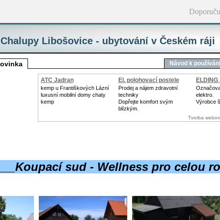
Doporuču
Chalupy Libošovice - ubytování v Českém ráji
ovinka
Návod k používán
ATC Jadran
El. polohovací postele
ELDING s
kemp u Františkových Lázní
Prodej a nájem zdravotní
Označovac
luxusní mobilní domy chaty
techniky
elektro.
kemp
Dopřejte komfort svým
Výrobce š
blízkým.
Tvorba webov
__Koupací sud - Wellness pro celou r