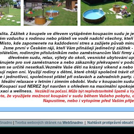
lita. Zážitek z koupele ve dřevem vytápěném koupacím sudu je ješ
ém vzduchu s rodinou nebo přáteli ve vodě nadchl všechny, kteří 
Místo, kde zapomenete na každodenní stres a zažijete půvab minu
Jsme první v Českém ráji, kteří Vám přinášejí jedinečný zážitek
přátelům, rodinným příslušníkům nebo zaměstnancům Vaší firmy z
dřevěném sudu, relax, výlety do okolí, vesnické ubytování up
lánujete pro své zaměstnance a nebo zákazníky překvapení v pod
 se určitě nesetkali.Vezměte Vaše děti na krásný víkend a nebo 
ují nejen oni. Využijí
rodiny s dětmi
, které chtějí společně trávit 
 i jednotlivci, společnost přátel při
oslavách a zahradních party
.
Ideální relaxace v letním i zimním období. Vodu v koupacím sudu
Koupací sud
NEREZ
byl navržen s ohledem na maximální spokojen
xaci a wellness.
Nezáleží na počasí. Může být nepředstavitelně špatně a V
jete, že využijete možnost koupání v sudu během Vašeho pobytu, d
Na
pustíme, nebo i vytopíme před Vaším příj
________________________________________________________
bSnadno
|
Tvorba webových stránek na
WebSnadno
|
Nahlásit protiprávní obsah!