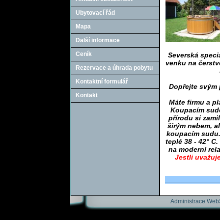
Ubytovací řád
Mapa
Další informace
Ceník
Severská specia
venku na čerstv
Rezervace a úhrada pobytu
Kontaktní formulář
Dopřejte svým 
Kontakt
Máte firmu a p
Koupacím sudem
přírodu si zamil
širým nebem, ale
koupacím sudu. 
teplé
38 - 42° C.
na moderní rela
Jestli uvažu
______________
Administrace We