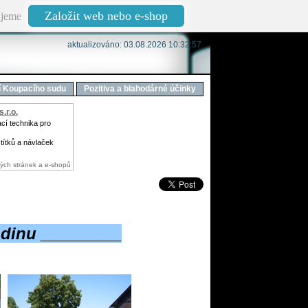
Založit web nebo e-shop
jeme
aktualizováno: 03.08.2026 10:32:57
í Koupacího sudu
Pozitiva a blahodárné účinky
.r.o.
í technika pro
títků a návlaček
ých stránek a e-shopů
odinu _________