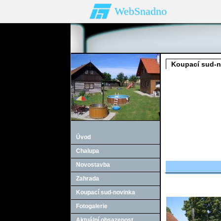
WebSnadno
Koupací sud-n
Úvod
Chalupa
_________
Novostavba
Zahrada
Koupací sud-novinka
Fotogalerie
Aktuální obsazenost