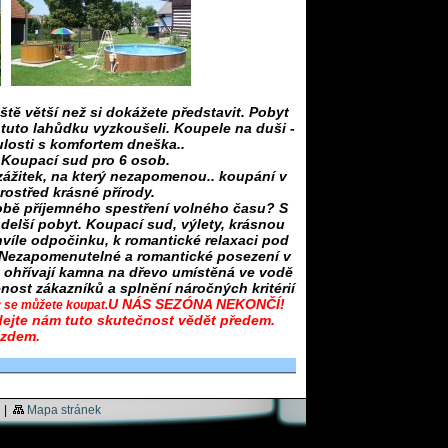
tě větší než si dokážete představit. Pobyt
tuto lahůdku vyzkoušeli. Koupele na duši -
losti s komfortem dneška..
 - Koupací sud pro 6 osob.
ážitek, na který nezapomenou.. koupání v
rostřed krásné přírody.
obě příjemného spestření volného času? S
delší pobyt. Koupací sud, výlety, krásnou
chvíle odpočinku, k romantické relaxaci pod
 Nezapomenutelné a romantické posezení v
 ohřívají kamna na dřevo umístěná ve vodě
ost zákazníků a splnění náročných kritérií
U NÁ
S SEZÓNA NEKONČÍ!
y se můžete koupat.
ejte nám tut
o skutečnost vědět předem.
ezdem.
_____________________________________
|
Mapa stránek