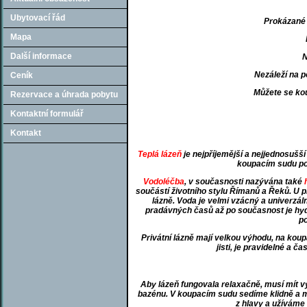
Ubytovací řád
Prokázané 
Mapa
Další informace
N
Nezáleží na p
Ceník
Můžete se ko
Rezervace a úhrada pobytu
Kontaktní formulář
Kontakt
Teplá lázeň
je nejpříjemější a nejjednosušší
koupacím sudu po
Vodoléčba
, v současnosti nazývána také
součástí životního stylu Římanů a Řeků. U 
lázně. Voda je velmi vzácný a univerzál
pradávných časů až po současnost je hydro
po
Privátní lázně mají velkou výhodu, na koup
jisti, je pravidelné a č
Aby lázeň fungovala relaxačně, musí mít vyš
bazénu. V koupacím sudu sedíme klidně a
z hlavy a užíváme 