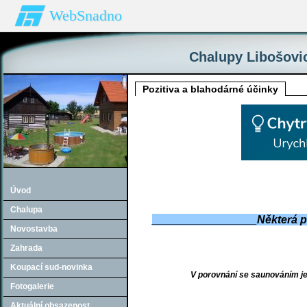
WebSnadno
Chalupy Libošovic
Pozitiva a blahodárné účinky
Úvod
Chalupa
_________________Některá p
Novostavba
Zahrada
Koupací sud-novinka
V porovnání se saunováním je
Fotogalerie
Aktuální obsazenost