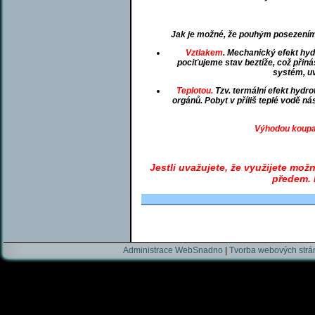
Jak je možné, že pouhým posezením v
Vztlakem
. Mechanický efekt hydr
pociťujeme stav beztíže, což přin
systém, uv
Teplotou.
Tzv. termální efekt hydrot
orgánů. Pobyt v příliš teplé vodě n
Výhodou koupac
Jestli uvažujete, že využijete mo
předem.
______________________________
Administrace WebSnadno
|
Tvorba webových str