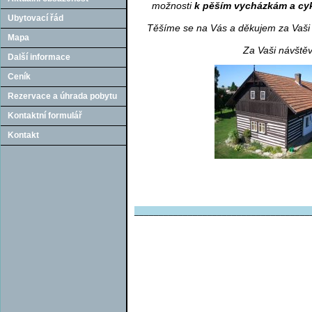
možnosti
k pěším vycházkám a cy
Ubytovací řád
Těšíme se na Vás a děkujem za Vaši d
Mapa
Za Vaši návště
Další informace
Ceník
Rezervace a úhrada pobytu
Kontaktní formulář
Kontakt
____________________________________