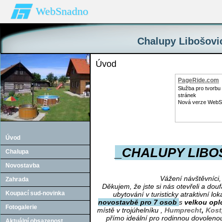
WebSnadno
Chalupy Libošovic
Úvod
PageRide.com
Služba pro tvorb
stránek
Nová verze WebS
Úvod
_CHALUPY LIBOŠOV
Chalupa
Novostavba
Vážení návštěvníci, 
Zahrada
Děkujem, že jste si nás otevřeli a d
Koupací sud-novinka
ubytování v turisticky atraktivní lok
novostavbě pro 7 osob
s
velkou op
Fotogalerie
místě v trojúhelníku ,
Humprecht
,
Kost
přímo ideální pro rodinnou dovoleno
Aktuální obsazenost